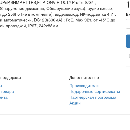
nP,SNMP,HTTPS,FTP, ONVIF 18.12 Profile S/G/T,
бнаружение движения, Обнаружение звука), аудио вх/вых,
ы до 256Гб (не в комплекте), видеовыход, ИК-подсветка 4 ИК
К
ли автоматически, DC12В(600мА) ; РоЕ, Мах 9Вт, от -45°С до
ой проводкой, IР67, 242х88мм
 поддержки
Дополнительно
ы
Производители
 товара
Подарочные сертификаты
айта
Партнерская программа
Акции