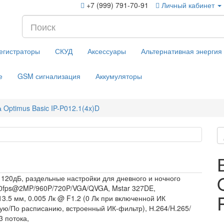
+7 (999) 791-70-91
Личный кабинет
егистраторы
СКУД
Аксессуары
Альтернативная энергия
е
GSM сигнализация
Аккумуляторы
Optimus Basic IP-P012.1(4x)D
 120дБ, раздельные настройки для дневного и ночного
о 30fps@2MP/960P/720P/VGA/QVGA, Mstar 327DE,
.5 мм, 0.005 Лк @ F1.2 (0 Лк при включенной ИК
ную/По расписанию, встроенный ИК-фильтр), Н.264/H.265/
3 потока,