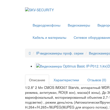
Видеодомофоны
Видеокамеры
Видеор
Кабель и материалы
Сетевое оборудовани
IP-видеокамеры проф. серии
Видеокамера 
Описание
Характеристики
Отзывов (0)
1/2.8" 2 Мп CMOS IMX307 Starvis, аппаратный WDR
режима, антитуман, ROI(8 зон), маска(4 зоны), Д
вариофокальный, моторизированный объектив 2,7-13
подсветке) , режим день/ночь (Автоматически/Вруч
Н.264+/H.265+/MJPEG(MJPEG для второго потока), 