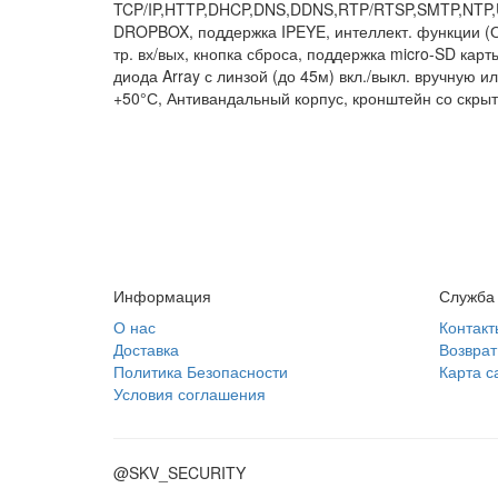
TCP/IP,HTTP,DHCP,DNS,DDNS,RTP/RTSP,SMTP,NTP,UP
DROPBOX, поддержка IPEYE, интеллект. функции (О
тр. вх/вых, кнопка сброса, поддержка micro-SD карт
диода Array с линзой (до 45м) вкл./выкл. вручную и
+50°С, Антивандальный корпус, кронштейн со скрыт
Информация
Служба
О нас
Контакт
Доставка
Возврат
Политика Безопасности
Карта с
Условия соглашения
@SKV_SECURITY