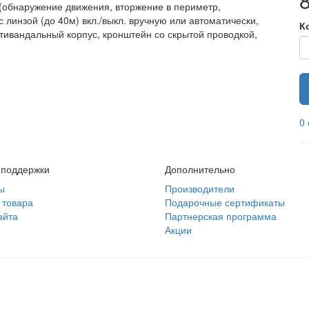
(обнаружение движения, вторжение в периметр,
с линзой (до 40м) вкл./выкл. вручную или автоматически,
К
нтивандальный корпус, кронштейн со скрытой проводкой,
0
 поддержки
Дополнительно
ы
Производители
 товара
Подарочные сертификаты
айта
Партнерская программа
Акции