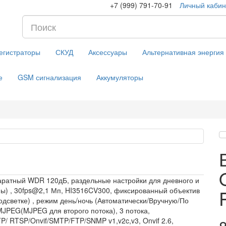
+7 (999) 791-70-91
Личный кабин
егистраторы
СКУД
Аксессуары
Альтернативная энергия
е
GSM сигнализация
Аккумуляторы
ппаратный WDR 120дБ, раздельные настройки для дневного и
оны) , 30fps@2,1 Мп, HI3516CV300, фиксированный объектив
подсветке) , режим день/ночь (Автоматически/Вручную/По
MJPEG(MJPEG для второго потока), 3 потока,
RTSP/Onvif/SMTP/FTP/SNMP v1,v2c,v3, Onvif 2.6,