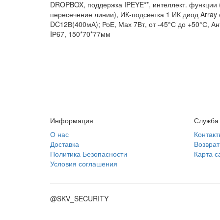
DROPBOX, поддержка IPEYE**, интеллект. функции 
пересечение линии), ИК-подсветка 1 ИК диод Array 
DC12В(400мА); РоЕ, Мах 7Вт, от -45°С до +50°С, А
IР67, 150*70*77мм
Информация
Служба
О нас
Контакт
Доставка
Возврат
Политика Безопасности
Карта с
Условия соглашения
@SKV_SECURITY